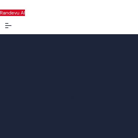
Randevu Al
Kanada’da Şirket
Kurmak: İzlemeniz
Gereken 10 Adım